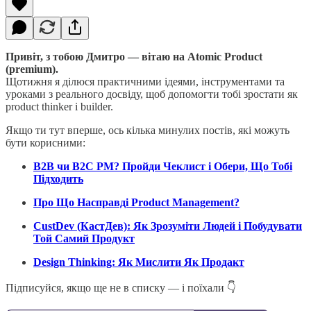
Привіт, з тобою Дмитро — вітаю на Atomic Product
(premium).
Щотижня я ділюся практичними ідеями, інструментами та
уроками з реального досвіду, щоб допомогти тобі зростати як
product thinker і builder.
Якщо ти тут вперше, ось кілька минулих постів, які можуть
бути корисними:
B2B чи B2C PM? Пройди Чеклист і Обери, Що Тобі
Підходить
Про Що Насправді Product Management?
CustDev (КастДев): Як Зрозуміти Людей і Побудувати
Той Самий Продукт
Design Thinking: Як Мислити Як Продакт
Підписуйся, якщо ще не в списку — і поїхали 👇