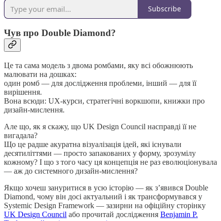
Subscribe
Чув про Double Diamond?
Це та сама модель з двома ромбами, яку всі обожнюють
малювати на дошках:
один ромб — для дослідження проблеми, інший — для її
вирішення.
Вона всюди: UX-курси, стратегічні воркшопи, книжки про
дизайн-мислення.
Але що, як я скажу, що UK Design Council насправді її не
вигадала?
Що це радше акуратна візуалізація ідей, які існували
десятиліттями — просто запакованих у форму, зрозумілу
кожному? І що з того часу ця концепція не раз еволюціонувала
— аж до системного дизайн-мислення?
Якщо хочеш зануритися в усю історію — як з’явився Double
Diamond, чому він досі актуальний і як трансформувався у
Systemic Design Framework — зазирни на офіційну сторінку
UK Design Council
або прочитай дослідження
Benjamin P.